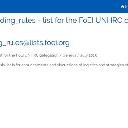
In
ding_rules - list for the FoEI UNHRC 
g_rules@lists.foei.org
st for the FoEI UNHRC delegation / Geneva / July 2015
his list is for anouncements and discussions of logistics and strategies