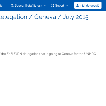
ici
Buscar llista(llistes)
Suport
Inici de sessió
delegation / Geneva / July 2015
 of the FoEI EJRN delegation that is going to Geneva for the UNHRC