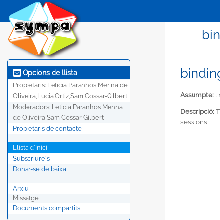
bin
bindin
Opcions de llista
Propietaris:
Leticia Paranhos Menna de
Assumpte:
li
Oliveira,Lucia Ortiz,Sam Cossar-Gilbert
Moderadors:
Leticia Paranhos Menna
Descripció:
T
de Oliveira,Sam Cossar-Gilbert
sessions.
Propietaris de contacte
Llista d'Inici
Subscriure's
Donar-se de baixa
Arxiu
Missatge
Documents compartits